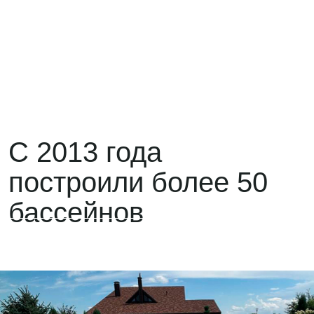
построили более 50
бассейнов
Pearl Coast
- бассейн с
текстурой натурального
камня